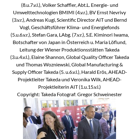
(8.u.7.v.l.), Volker Schaffler, Abt.L. Energie- und
Umwelttechnologien BMIMI (4.v.r.), BV Ernst Nevrivy
(3.v.r.), Andreas Kugi, Scientific Director AIT und Bernd
Vogl, Geschäftsführer Klima- und Energiefonds
(5.u.6.v.r.), Stefan Gara, LAbg. (7.v.r.), S.E. Kiminori Iwama,
Botschafter von Japan in Österreich u. Maria Löflund,
Leitung der Wiener Produktionsstätten Takeda
(3.u.4.v.l.), Elaine Shannon, Global Quality Officer Takeda
und Thomas Wozniewski, Global Manufacturing &
Supply Officer Takeda (5. u.6.v.l.), Harald Erös, AHEAD-
Projektleiter Takeda und Veronika Wilk, AHEAD-
Projektleiterin AIT (1.u.15.v.l.)
Copyright: Takeda Fotograf: Gregor Schweinester