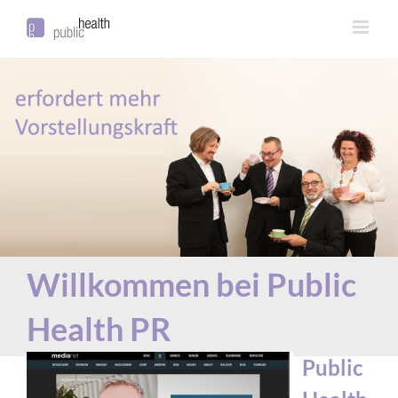
Willkommen bei Public
Health PR
P
ublic